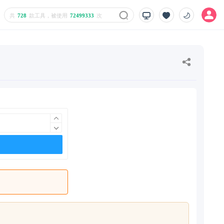
共
728
款工具，被使用
72499333
次