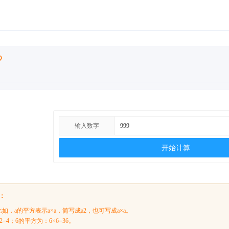
输入数字
开始计算
：
如，a的平方表示a×a，简写成a2，也可写成a×a。
=4；6的平方为：6×6=36。