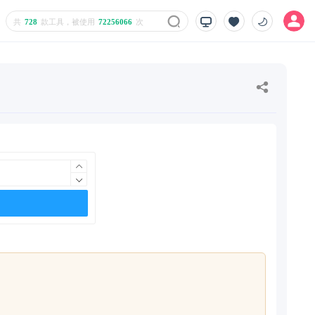
共
728
款工具，被使用
72256066
次