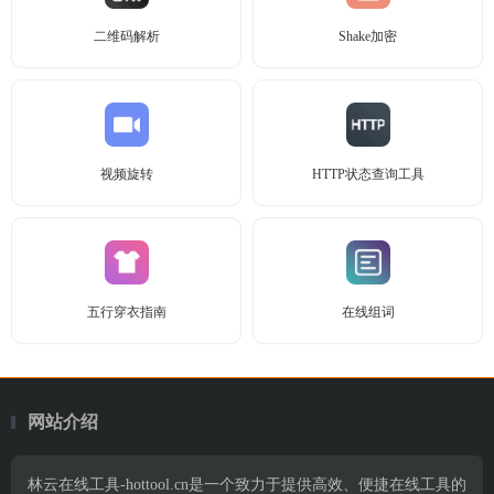
二维码解析
Shake加密
视频旋转
HTTP状态查询工具
五行穿衣指南
在线组词
网站介绍
林云在线工具-hottool.cn是一个致力于提供高效、便捷在线工具的