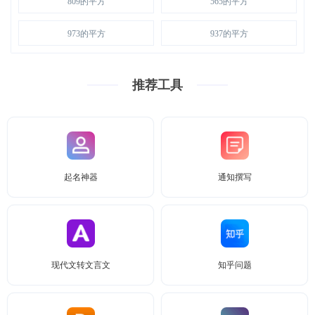
809的平方
565的平方
973的平方
937的平方
推荐工具
起名神器
通知撰写
现代文转文言文
知乎问题