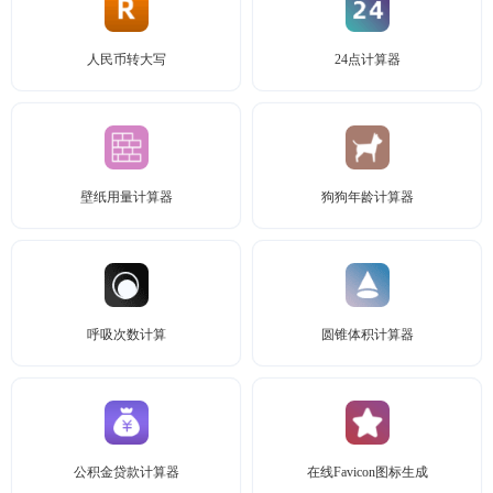
人民币转大写
24点计算器
壁纸用量计算器
狗狗年龄计算器
呼吸次数计算
圆锥体积计算器
公积金贷款计算器
在线Favicon图标生成