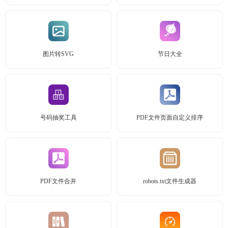
图片转SVG
节日大全
号码抽奖工具
PDF文件页面自定义排序
PDF文件合并
robots.txt文件生成器