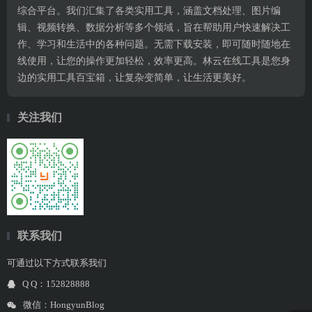
综合平台。我们汇集了各类实用工具，涵盖文档处理、图片编
辑、视频转换、数据分析等多个领域，旨在帮助用户快速解决工
作、学习和生活中的各种问题。无需下载安装，即可随时随地在
线使用，让您的操作更加轻松，效率更高。林云在线工具是您身
边的实用工具百宝箱，让复杂变简单，让生活更美好。
关注我们
联系我们
可通过以下方式联系我们
Q Q：152828888
微信：HongyunBlog