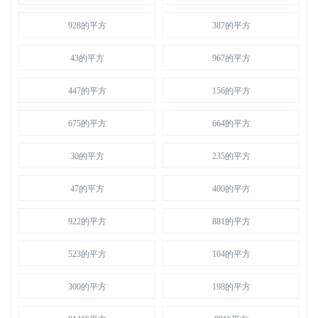
928的平方
387的平方
43的平方
967的平方
447的平方
156的平方
675的平方
664的平方
30的平方
235的平方
47的平方
400的平方
922的平方
881的平方
523的平方
104的平方
300的平方
198的平方