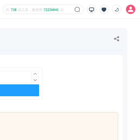
共
728
款工具，被使用
72256041
次