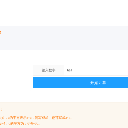
输入数字
开始计算
：
如，a的平方表示a×a，简写成a2，也可写成a×a。
=4；6的平方为：6×6=36。