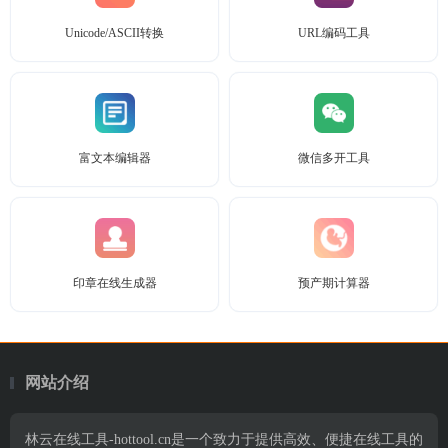
Unicode/ASCII转换
URL编码工具
富文本编辑器
微信多开工具
印章在线生成器
预产期计算器
网站介绍
林云在线工具-hottool.cn是一个致力于提供高效、便捷在线工具的